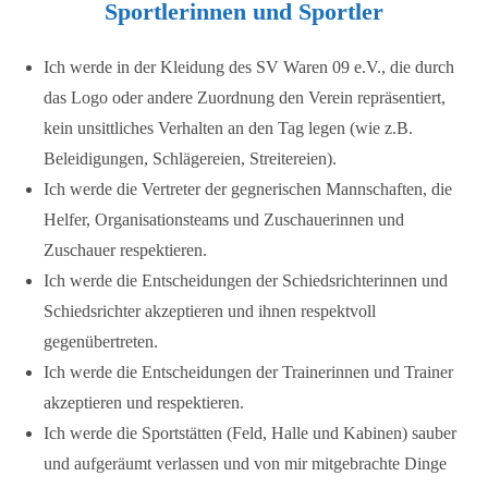
Sportlerinnen und Sportler
Ich werde in der Kleidung des SV Waren 09 e.V., die durch
das Logo oder andere Zuordnung den Verein repräsentiert,
kein unsittliches Verhalten an den Tag legen (wie z.B.
Beleidigungen, Schlägereien, Streitereien).
Ich werde die Vertreter der gegnerischen Mannschaften, die
Helfer, Organisationsteams und Zuschauerinnen und
Zuschauer respektieren.
Ich werde die Entscheidungen der Schiedsrichterinnen und
Schiedsrichter akzeptieren und ihnen respektvoll
gegenübertreten.
Ich werde die Entscheidungen der Trainerinnen und Trainer
akzeptieren und respektieren.
Ich werde die Sportstätten (Feld, Halle und Kabinen) sauber
und aufgeräumt verlassen und von mir mitgebrachte Dinge