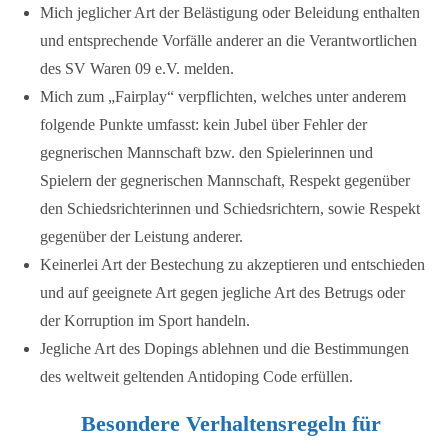
Mich jeglicher Art der Belästigung oder Beleidung enthalten
und entsprechende Vorfälle anderer an die Verantwortlichen
des SV Waren 09 e.V. melden.
Mich zum „Fairplay“ verpflichten, welches unter anderem
folgende Punkte umfasst: kein Jubel über Fehler der
gegnerischen Mannschaft bzw. den Spielerinnen und
Spielern der gegnerischen Mannschaft, Respekt gegenüber
den Schiedsrichterinnen und Schiedsrichtern, sowie Respekt
gegenüber der Leistung anderer.
Keinerlei Art der Bestechung zu akzeptieren und entschieden
und auf geeignete Art gegen jegliche Art des Betrugs oder
der Korruption im Sport handeln.
Jegliche Art des Dopings ablehnen und die Bestimmungen
des weltweit geltenden Antidoping Code erfüllen.
Besondere Verhaltensregeln für