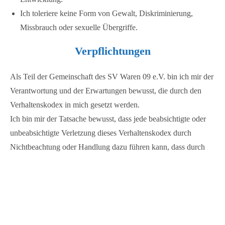
Ich toleriere keine Form von Gewalt, Diskriminierung,
Missbrauch oder sexuelle Übergriffe.
Verpflichtungen
Als Teil der Gemeinschaft des SV Waren 09 e.V. bin ich mir der
Verantwortung und der Erwartungen bewusst, die durch den
Verhaltenskodex in mich gesetzt werden.
Ich bin mir der Tatsache bewusst, dass jede beabsichtigte oder
unbeabsichtigte Verletzung dieses Verhaltenskodex durch
Nichtbeachtung oder Handlung dazu führen kann, dass durch
den SV Waren 09 e.V. entsprechende Konsequenzen folgen
werden.
SV Waren 09