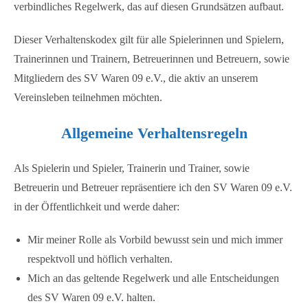
verbindliches Regelwerk, das auf diesen Grundsätzen aufbaut.
Dieser Verhaltenskodex gilt für alle Spielerinnen und Spielern,
Trainerinnen und Trainern, Betreuerinnen und Betreuern, sowie
Mitgliedern des SV Waren 09 e.V., die aktiv an unserem
Vereinsleben teilnehmen möchten.
Allgemeine Verhaltensregeln
Als Spielerin und Spieler, Trainerin und Trainer, sowie
Betreuerin und Betreuer repräsentiere ich den SV Waren 09 e.V.
in der Öffentlichkeit und werde daher:
Mir meiner Rolle als Vorbild bewusst sein und mich immer
respektvoll und höflich verhalten.
Mich an das geltende Regelwerk und alle Entscheidungen
des SV Waren 09 e.V. halten.