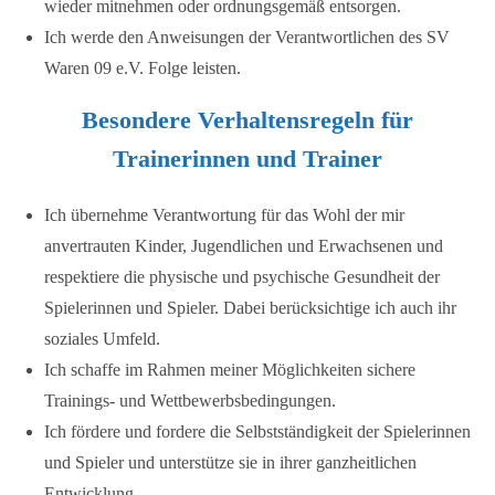
wieder mitnehmen oder ordnungsgemäß entsorgen.
Ich werde den Anweisungen der Verantwortlichen des SV
Waren 09 e.V. Folge leisten.
Besondere Verhaltensregeln für
Trainerinnen und Trainer
Ich übernehme Verantwortung für das Wohl der mir
anvertrauten Kinder, Jugendlichen und Erwachsenen und
respektiere die physische und psychische Gesundheit der
Spielerinnen und Spieler. Dabei berücksichtige ich auch ihr
soziales Umfeld.
Ich schaffe im Rahmen meiner Möglichkeiten sichere
Trainings- und Wettbewerbsbedingungen.
Ich fördere und fordere die Selbstständigkeit der Spielerinnen
und Spieler und unterstütze sie in ihrer ganzheitlichen
Entwicklung.