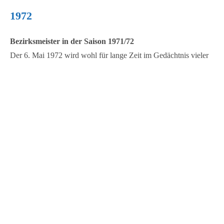
1972
Bezirksmeister in der Saison 1971/72
Der 6. Mai 1972 wird wohl für lange Zeit im Gedächtnis vieler
Warener bleiben: nach 12 Jahren wieder Bezirksmeister und
somit der Aufstieg in die 2. Liga
1973
Bezirksmeister in der Saison 1973/74
In dieser Saison wurde man erneut Meister im Bezirk
Neubrandenburg und schaffte damit den sofortigen
Wiederaufstieg.